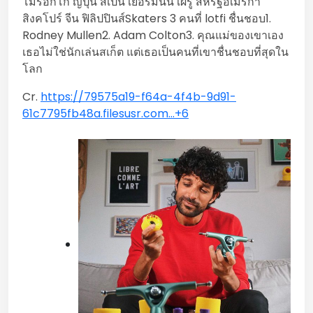
โมร็อกโก ญี่ปุ่น สเปน เยอรมันนี เผรู สหรัฐอเมริกา
สิงคโปร์ จีน ฟิลิปปินส์Skaters 3 คนที่ lotfi ชื่นชอบ1.
Rodney Mullen2. Adam Colton3. คุณแม่ของเขาเอง
เธอไม่ใช่นักเล่นสเก็ต แต่เธอเป็นคนที่เขาชื่นชอบที่สุดใน
โลก
Cr.
https://79575a19-f64a-4f4b-9d91-
61c7795fb48a.filesusr.com…
+6